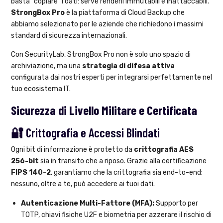
basta "copiare" i dati: serve renderli immutabili e inattaccabili.
StrongBox Pro
è la piattaforma di Cloud Backup che
abbiamo selezionato per le aziende che richiedono i massimi
standard di sicurezza internazionali.
Con SecurityLab, StrongBox Pro non è solo uno spazio di
archiviazione, ma una
strategia di difesa attiva
configurata dai nostri esperti per integrarsi perfettamente nel
tuo ecosistema IT.
Sicurezza di Livello Militare e Certificata
🔐 Crittografia e Accessi Blindati
Ogni bit di informazione è protetto da
crittografia AES
256-bit
sia in transito che a riposo. Grazie alla certificazione
FIPS 140-2
, garantiamo che la crittografia sia end-to-end:
nessuno, oltre a te, può accedere ai tuoi dati.
Autenticazione Multi-Fattore (MFA):
Supporto per
TOTP, chiavi fisiche U2F e biometria per azzerare il rischio di