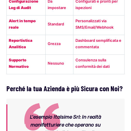
Configurazione
Da
Configurati e pronti per
Log di Audit
impostare
ispezioni
Alert in tempo
Personalizzati via
Standard
reale
SMS/Email/Webhook
Reportistica
Dashboard semplificata e
Grezza
Analitica
commentata
Supporto
Consulenza sulla
Nessuno
Normativo
conformità dei dati
Perché la tua Azienda è più Sicura con Noi?
L'esempio Italsime Srl:
In realtà
manifatturiere che operano su