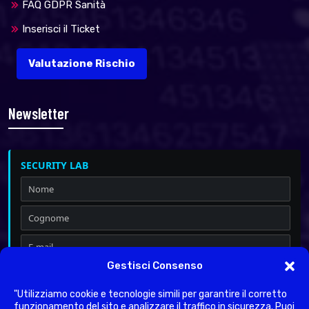
FAQ GDPR Sanità
Inserisci il Ticket
Valutazione Rischio
Newsletter
SECURITY LAB
Gestisci Consenso
Iscrivimi a Security & Privacy
Dichiaro di aver letto l'
informativa sulla Privacy
ai sensi del
"Utilizziamo cookie e tecnologie simili per garantire il corretto
Regolamento UE 2016/679.
funzionamento del sito e analizzare il traffico in sicurezza. Puoi