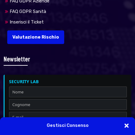
FAQ GDPR Aziende
FAQ GDPR Sanità
Inserisci il Ticket
Valutazione Rischio
Newsletter
SECURITY LAB
Gestisci Consenso
Iscrivimi a Security & Privacy
Dichiaro di aver letto l'
informativa sulla Privacy
ai sensi del