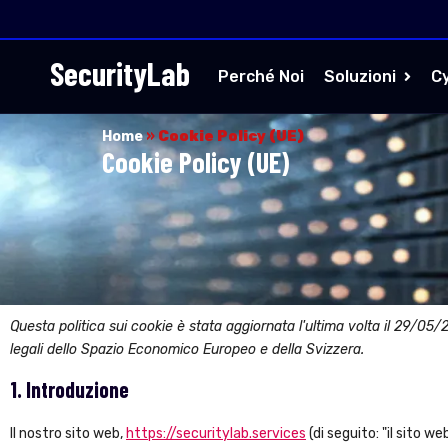
SecurityLab
Perché Noi
Soluzioni
C
Home
»
Cookie Policy (UE)
Cookie Policy (UE)
Questa politica sui cookie è stata aggiornata l'ultima volta il 29/05/2
legali dello Spazio Economico Europeo e della Svizzera.
1. Introduzione
Il nostro sito web,
https://securitylab.services
(di seguito: "il sito we