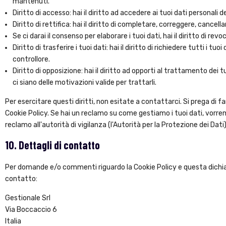
mantenuti.
Diritto di accesso: hai il diritto ad accedere ai tuoi dati personali
Diritto di rettifica: hai il diritto di completare, correggere, cancell
Se ci darai il consenso per elaborare i tuoi dati, hai il diritto di re
Diritto di trasferire i tuoi dati: hai il diritto di richiedere tutti i tuo
controllore.
Diritto di opposizione: hai il diritto ad opporti al trattamento dei
ci siano delle motivazioni valide per trattarli.
Per esercitare questi diritti, non esitate a contattarci. Si prega di 
Cookie Policy. Se hai un reclamo su come gestiamo i tuoi dati, vorrem
reclamo all'autorità di vigilanza (l'Autorità per la Protezione dei Dati)
10. Dettagli di contatto
Per domande e/o commenti riguardo la Cookie Policy e questa dichiar
contatto:
Gestionale Srl
Via Boccaccio 6
Italia