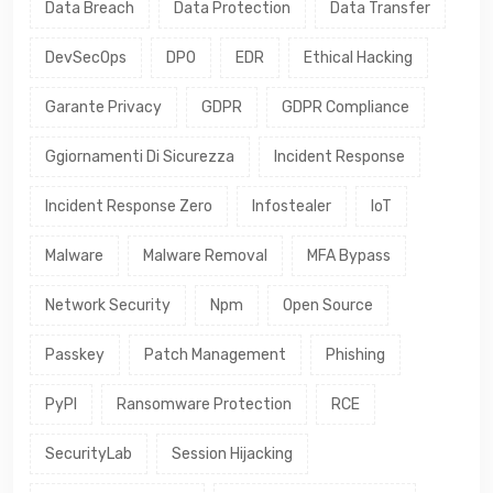
Data Breach
Data Protection
Data Transfer
DevSecOps
DPO
EDR
Ethical Hacking
Garante Privacy
GDPR
GDPR Compliance
Ggiornamenti Di Sicurezza
Incident Response
Incident Response Zero
Infostealer
IoT
Malware
Malware Removal
MFA Bypass
Network Security
Npm
Open Source
Passkey
Patch Management
Phishing
PyPI
Ransomware Protection
RCE
SecurityLab
Session Hijacking