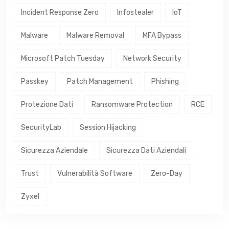
Incident Response Zero
Infostealer
IoT
Malware
Malware Removal
MFA Bypass
Microsoft Patch Tuesday
Network Security
Passkey
Patch Management
Phishing
Protezione Dati
Ransomware Protection
RCE
SecurityLab
Session Hijacking
Sicurezza Aziendale
Sicurezza Dati Aziendali
Trust
Vulnerabilità Software
Zero-Day
Zyxel