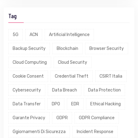
Tag
5G
ACN
Artificial Intelligence
Backup Security
Blockchain
Browser Security
Cloud Computing
Cloud Security
Cookie Consent
Credential Theft
CSIRT Italia
Cybersecurity
Data Breach
Data Protection
Data Transfer
DPO
EDR
Ethical Hacking
Garante Privacy
GDPR
GDPR Compliance
Ggiornamenti Di Sicurezza
Incident Response