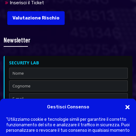
Inserisci il Ticket
Valutazione Rischio
Newsletter
SECURITY LAB
Gestisci Consenso
Iscrivimi a Security & Privacy
Dichiaro di aver letto l'
informativa sulla Privacy
ai sensi del
"Utilizziamo cookie e tecnologie simili per garantire il corretto
Regolamento UE 2016/679.
funzionamento del sito e analizzare il traffico in sicurezza. Puoi
personalizzare o revocare il tuo consenso in qualsiasi momento