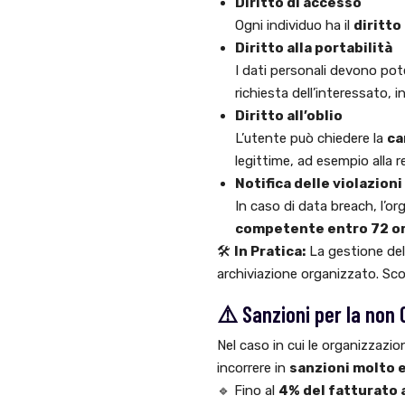
Diritto di accesso
Ogni individuo ha il
diritto
Diritto alla portabilità
I dati personali devono po
richiesta dell’interessato, 
Diritto all’oblio
L’utente può chiedere la
ca
legittime, ad esempio alla 
Notifica delle violazioni
In caso di data breach, l’o
competente entro 72 o
🛠️
In Pratica:
La gestione de
archiviazione organizzato. Sc
⚠️ Sanzioni per la non
Nel caso in cui le organizzazio
incorrere in
sanzioni molto 
🔹 Fino al
4% del fatturato 