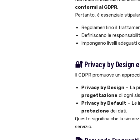
conformi al GDPR
.
Pertanto, è essenziale stipula
Regolamentino il trattamen
Definiscano le responsabili
Impongano livelli adeguati 
🔐 Privacy by Design e
Il GDPR promuove un approccio 
Privacy by Design
– La pr
progettazione
di ogni si
Privacy by Default
– Le i
protezione
dei dati.
Questo significa che la sicur
servizio.