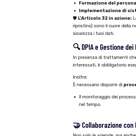
Formazione del persona
Implementazione di sist
🛡️
L'Articolo 32 in azione:
Le
ripristino) sono il cuore della
sicurezza i tuoi dati.
🔍 DPIA e Gestione dei 
In presenza di trattamenti che
interessati, è obbligatorio es
Inoltre:
È necessario disporre di
proc
Il monitoraggio dei proces
nel tempo.
🤝 Collaborazione con 
Non solo le aziende, ma anche