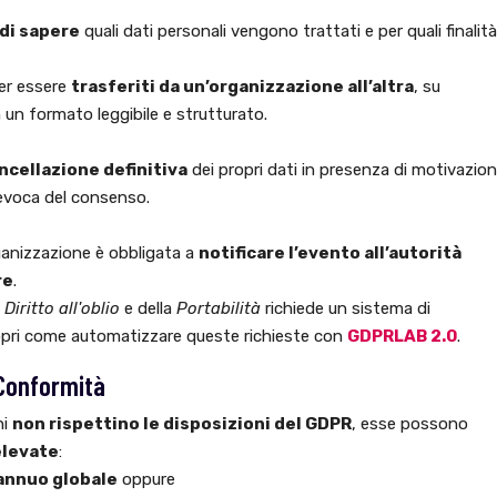
 di sapere
quali dati personali vengono trattati e per quali finalità
ter essere
trasferiti da un’organizzazione all’altra
, su
in un formato leggibile e strutturato.
ncellazione definitiva
dei propri dati in presenza di motivazion
revoca del consenso.
rganizzazione è obbligata a
notificare l’evento all’autorità
re
.
l
Diritto all'oblio
e della
Portabilità
richiede un sistema di
opri come automatizzare queste richieste con
GDPRLAB 2.0
.
 Conformità
ni
non rispettino le disposizioni del GDPR
, esse possono
elevate
:
annuo globale
oppure