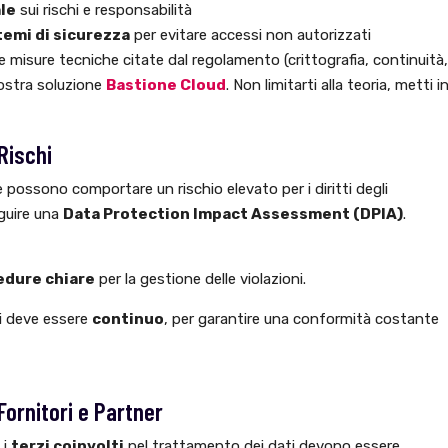
le
sui rischi e responsabilità
emi di sicurezza
per evitare accessi non autorizzati
 misure tecniche citate dal regolamento (crittografia, continuità,
 nostra soluzione
Bastione Cloud
. Non limitarti alla teoria, metti i
Rischi
 possono comportare un rischio elevato per i diritti degli
eguire una
Data Protection Impact Assessment (DPIA)
.
edure chiare
per la gestione delle violazioni.
si deve essere
continuo
, per garantire una conformità costante
Fornitori e Partner
 i
terzi coinvolti
nel trattamento dei dati devono essere