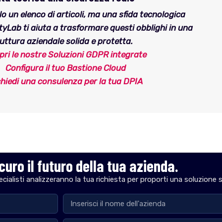
o un elenco di articoli, ma una sfida tecnologica
tyLab ti aiuta a trasformare questi obblighi in una
uttura aziendale solida e protetta.
pri le nostre Soluzioni GDPR integrate
Configura il tuo Bastione Cloud
chiedi una consulenza per la tua DPIA
icuro il futuro della tua azienda.
cialisti analizzeranno la tua richiesta per proporti una soluzione 