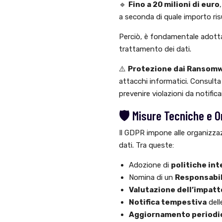
🔹
Fino a 20 milioni di euro
,
a seconda di quale importo risul
Perciò, è fondamentale adott
trattamento dei dati.
⚠️
Protezione dai Ransomw
attacchi informatici. Consulta
prevenire violazioni da notific
🛡️ Misure Tecniche e O
Il GDPR impone alle organizzaz
dati. Tra queste:
Adozione di
politiche in
Nomina di un
Responsabil
Valutazione dell’impatt
Notifica tempestiva
dell
Aggiornamento periodi