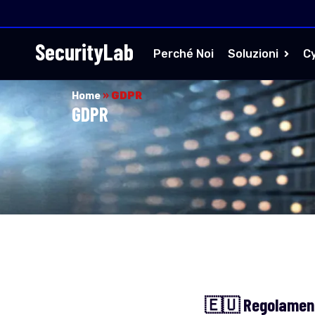
SecurityLab
Perché Noi
Soluzioni
C
Home
»
GDPR
GDPR
🇪🇺 Regolamento