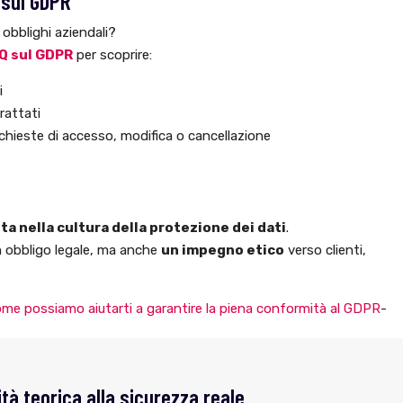
sul GDPR
i obblighi aziendali?
Q sul GDPR
per scoprire:
i
rattati
chieste di accesso, modifica o cancellazione
ta nella cultura della protezione dei dati
.
 obbligo legale, ma anche
un impegno etico
verso clienti,
me possiamo aiutarti a garantire la piena conformità al GDPR
-
tà teorica alla sicurezza reale