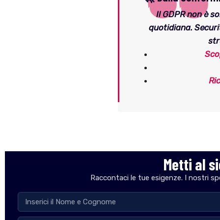
Il GDPR non è sol
quotidiana. Securi
str
Sco
Ri
Metti al s
Raccontaci le tue esigenze. I nostri spe