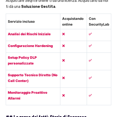
Acquistare Seqrite online ti dà una licenza. Acquistarlo da noi
ti dà una
Soluzione Gestita
.
Acquistando
Con
Servizio incluso
online
SecurityLab
Analisi dei Rischi Iniziale
❌
✅
Configurazione Hardening
❌
✅
Setup Policy DLP
❌
✅
personalizzate
Supporto Tecnico Diretto (No
❌
✅
Call Center)
Monitoraggio Proattivo
❌
✅
Allarmi
## La prova dei fatti: Storie di Successo