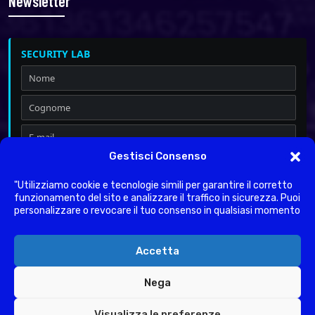
Newsletter
SECURITY LAB
Gestisci Consenso
Iscrivimi a Security & Privacy
Dichiaro di aver letto l'
informativa sulla Privacy
ai sensi del
"Utilizziamo cookie e tecnologie simili per garantire il corretto
Regolamento UE 2016/679.
funzionamento del sito e analizzare il traffico in sicurezza. Puoi
personalizzare o revocare il tuo consenso in qualsiasi momento
Accetta
Nega
Securitylab.services - Gestionale Toscana Srl - P.Iva -
Visualizza le preferenze