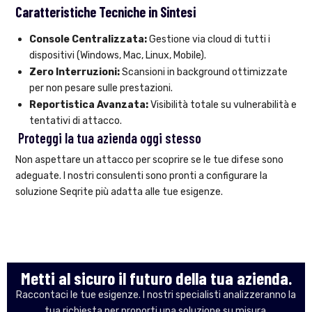
Caratteristiche Tecniche in Sintesi
Console Centralizzata:
Gestione via cloud di tutti i
dispositivi (Windows, Mac, Linux, Mobile).
Zero Interruzioni:
Scansioni in background ottimizzate
per non pesare sulle prestazioni.
Reportistica Avanzata:
Visibilità totale su vulnerabilità e
tentativi di attacco.
Proteggi la tua azienda oggi stesso
Non aspettare un attacco per scoprire se le tue difese sono
adeguate. I nostri consulenti sono pronti a configurare la
soluzione Seqrite più adatta alle tue esigenze.
Metti al sicuro il futuro della tua azienda.
Raccontaci le tue esigenze. I nostri specialisti analizzeranno la
tua richiesta per proporti una soluzione su misura.