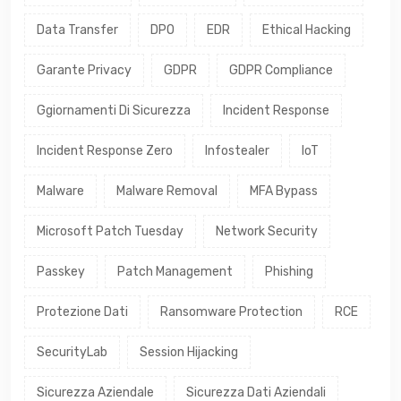
Data Transfer
DPO
EDR
Ethical Hacking
Garante Privacy
GDPR
GDPR Compliance
Ggiornamenti Di Sicurezza
Incident Response
Incident Response Zero
Infostealer
IoT
Malware
Malware Removal
MFA Bypass
Microsoft Patch Tuesday
Network Security
Passkey
Patch Management
Phishing
Protezione Dati
Ransomware Protection
RCE
SecurityLab
Session Hijacking
Sicurezza Aziendale
Sicurezza Dati Aziendali