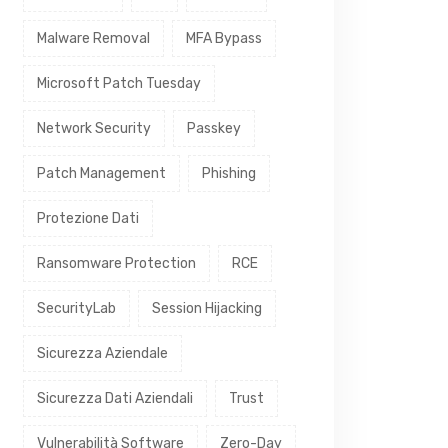
Malware Removal
MFA Bypass
Microsoft Patch Tuesday
Network Security
Passkey
Patch Management
Phishing
Protezione Dati
Ransomware Protection
RCE
SecurityLab
Session Hijacking
Sicurezza Aziendale
Sicurezza Dati Aziendali
Trust
Vulnerabilità Software
Zero-Day