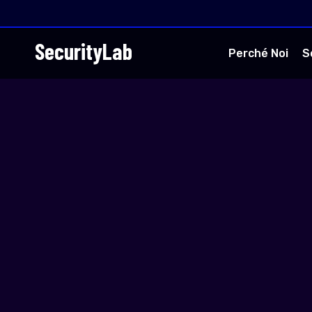
SecurityLab
Perché Noi
S