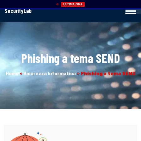
ULTIMA ORA
SecurityLab
Phishing a tema SEND
Home
»
Sicurezza Informatica
»
Phishing a tema SEND