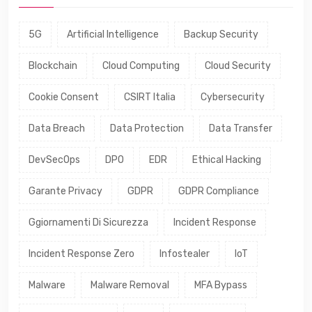
5G
Artificial Intelligence
Backup Security
Blockchain
Cloud Computing
Cloud Security
Cookie Consent
CSIRT Italia
Cybersecurity
Data Breach
Data Protection
Data Transfer
DevSecOps
DPO
EDR
Ethical Hacking
Garante Privacy
GDPR
GDPR Compliance
Ggiornamenti Di Sicurezza
Incident Response
Incident Response Zero
Infostealer
IoT
Malware
Malware Removal
MFA Bypass