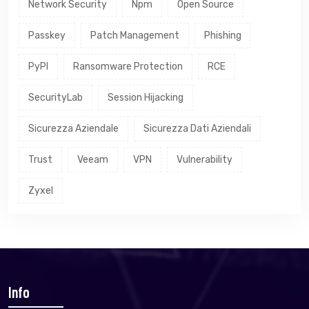
Network Security
Npm
Open Source
Passkey
Patch Management
Phishing
PyPI
Ransomware Protection
RCE
SecurityLab
Session Hijacking
Sicurezza Aziendale
Sicurezza Dati Aziendali
Trust
Veeam
VPN
Vulnerability
Zyxel
Info