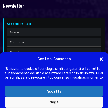
Newsletter
SECURITY LAB
Gestisci Consenso
Iscrivimi a Security & Privacy
Dichiaro di aver letto l'
informativa sulla Privacy
ai sensi del
"Utilizziamo cookie e tecnologie simili per garantire il corretto
Regolamento UE 2016/679.
funzionamento del sito e analizzare il traffico in sicurezza. Puoi
personalizzare o revocare il tuo consenso in qualsiasi momento
Accetta
Nega