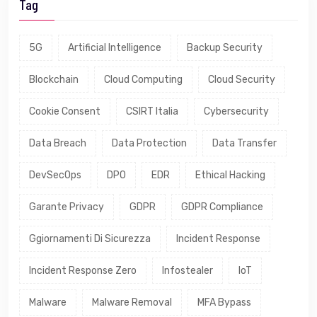
Tag
5G
Artificial Intelligence
Backup Security
Blockchain
Cloud Computing
Cloud Security
Cookie Consent
CSIRT Italia
Cybersecurity
Data Breach
Data Protection
Data Transfer
DevSecOps
DPO
EDR
Ethical Hacking
Garante Privacy
GDPR
GDPR Compliance
Ggiornamenti Di Sicurezza
Incident Response
Incident Response Zero
Infostealer
IoT
Malware
Malware Removal
MFA Bypass