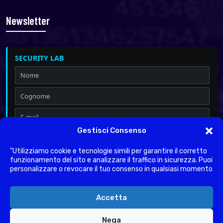
Newsletter
SECURITY LAB
Gestisci Consenso
Iscrivimi a Security & Privacy
Dichiaro di aver letto l'
informativa sulla Privacy
ai sensi del
"Utilizziamo cookie e tecnologie simili per garantire il corretto
Regolamento UE 2016/679.
funzionamento del sito e analizzare il traffico in sicurezza. Puoi
personalizzare o revocare il tuo consenso in qualsiasi momento
Accetta
Nega