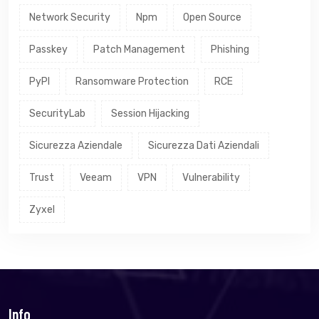
Network Security
Npm
Open Source
Passkey
Patch Management
Phishing
PyPI
Ransomware Protection
RCE
SecurityLab
Session Hijacking
Sicurezza Aziendale
Sicurezza Dati Aziendali
Trust
Veeam
VPN
Vulnerability
Zyxel
Info