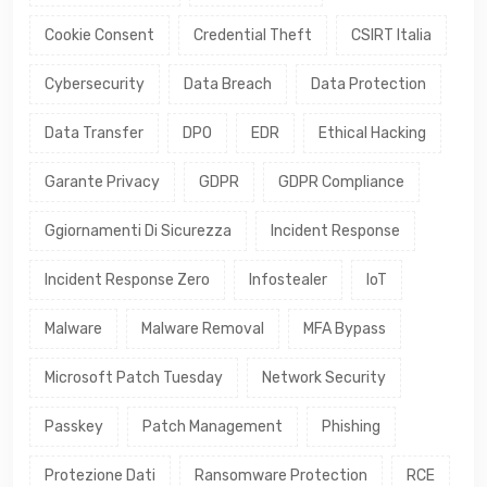
Cookie Consent
Credential Theft
CSIRT Italia
Cybersecurity
Data Breach
Data Protection
Data Transfer
DPO
EDR
Ethical Hacking
Garante Privacy
GDPR
GDPR Compliance
Ggiornamenti Di Sicurezza
Incident Response
Incident Response Zero
Infostealer
IoT
Malware
Malware Removal
MFA Bypass
Microsoft Patch Tuesday
Network Security
Passkey
Patch Management
Phishing
Protezione Dati
Ransomware Protection
RCE