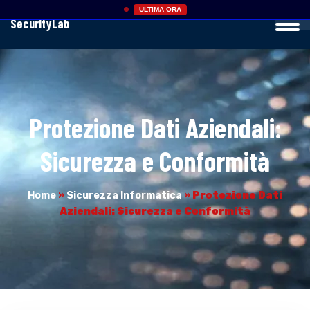
ULTIMA ORA
SecurityLab
Protezione Dati Aziendali:
Sicurezza e Conformità
Home
»
Sicurezza Informatica
»
Protezione Dati
Aziendali: Sicurezza e Conformità