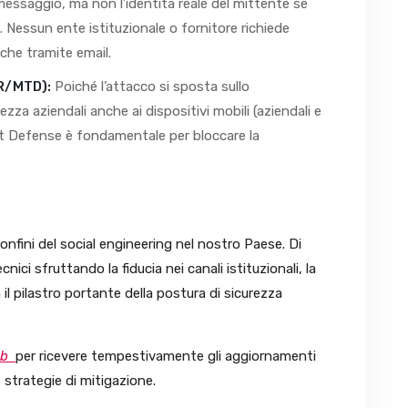
l messaggio, ma non l’identità reale del mittente se
. Nessun ente istituzionale o fornitore richiede
che tramite email.
DR/MTD):
Poiché l’attacco si sposta sullo
zza aziendali anche ai dispositivi mobili (aziendali e
at Defense è fondamentale per bloccare la
confini del social engineering nel nostro Paese. Di
nici sfruttando la fiducia nei canali istituzionali, la
l pilastro portante della postura di sicurezza
ab
per ricevere tempestivamente gli aggiornamenti
e strategie di mitigazione.