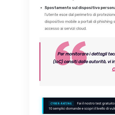
Spostamento sul dispositivo persona
l’utente esce dal perimetro di protezio
dispositivo mobile a portali di phishing s
accesso ai servizi cloud.
Per monitorare i dettagli tec
(IoC) censiti dalle autorità, vi i
C
Fai il nostro test gratuit
CYBER-RATING
10 semplici domande e scopri il livello di vul