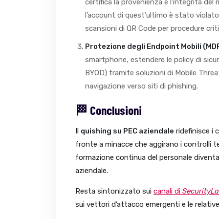
certifica la provenienza e l’integrità de
l’account di quest’ultimo è stato violato
scansioni di QR Code per procedure criti
Protezione degli Endpoint Mobili (M
smartphone, estendere le policy di sicure
BYOD) tramite soluzioni di Mobile Thre
navigazione verso siti di phishing.
🏁 Conclusioni
Il
quishing su PEC aziendale
ridefinisce i 
fronte a minacce che aggirano i controlli tec
formazione continua del personale diventa i
aziendale.
Resta sintonizzato sui
canali di
SecurityL
sui vettori d’attacco emergenti e le relativ