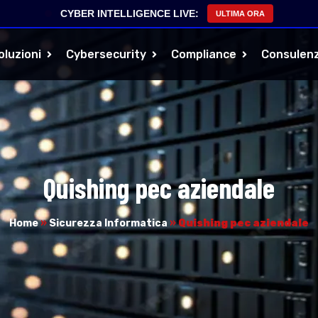
CYBER INTELLIGENCE LIVE:
ULTIMA ORA
oluzioni
Cybersecurity
Compliance
Consulen
Quishing pec aziendale
Home
»
Sicurezza Informatica
»
Quishing pec aziendale