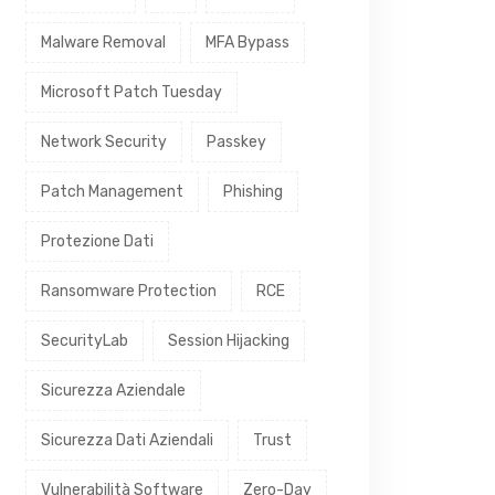
Malware Removal
MFA Bypass
Microsoft Patch Tuesday
Network Security
Passkey
Patch Management
Phishing
Protezione Dati
Ransomware Protection
RCE
SecurityLab
Session Hijacking
Sicurezza Aziendale
Sicurezza Dati Aziendali
Trust
Vulnerabilità Software
Zero-Day