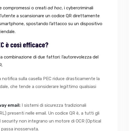
e compromessi o creati
ad hoc
, i cybercriminali
l’utente a scansionare un codice QR direttamente
 smartphone, spostando l’attacco su un dispositivo
iendale.
EC è così efficace?
a combinazione di due fattori: l’autorevolezza del
R.
 notifica sulla casella PEC riduce drasticamente la
ndale, che tende a considerare legittimo qualsiasi
way email:
I sistemi di sicurezza tradizionali
URL) presenti nelle email. Un codice QR è, a tutti gli
ail security non integrano un motore di OCR (Optical
 passa inosservata.